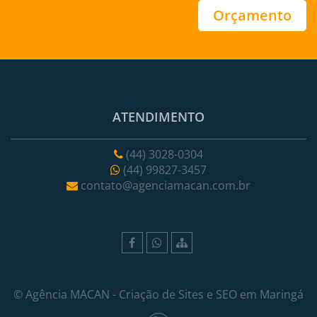
Orçamento
ATENDIMENTO
(44) 3028-0304
(44) 99827-3457
contato@agenciamacan.com.br
©
Agência MACAN
- Criação de Sites e SEO em Maringá