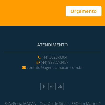
Orçamento
ATENDIMENTO
(44) 3028-0304
(44) 99827-3457
contato@agenciamacan.com.br
©
Agência MACAN
- Criação de Sites e SEO em Maringá