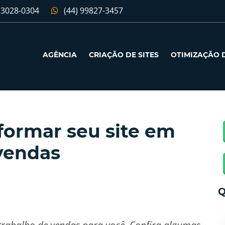
 3028-0304
(44) 99827-3457
AGÊNCIA
CRIAÇÃO DE SITES
OTIMIZAÇÃO D
sformar seu site em
vendas
Q
o trabalho de vendas para você. Confira algumas