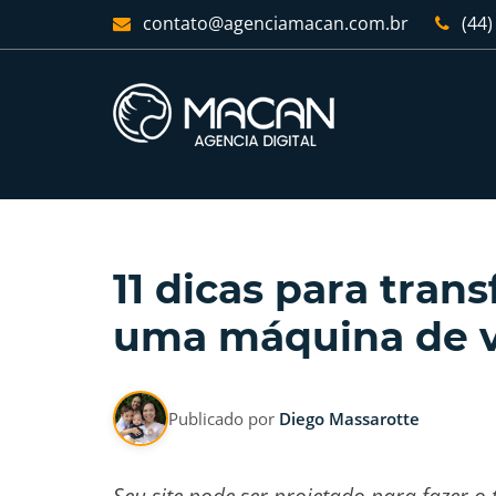
contato@agenciamacan.com.br
(44)
11 dicas para tran
uma máquina de 
Publicado por
Diego Massarotte
Seu site pode ser projetado para fazer 