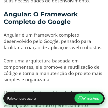
suas necessidades de desenvolvimento.
Angular: O Framework
Completo do Google
Angular é um framework completo
desenvolvido pelo Google, pensado para
facilitar a criação de aplicações web robustas.
Com uma arquitetura baseada em
componentes, ele promove a reutilização de
código e torna a manutenção do projeto mais
simples e organizada.
Um dos grandes benefícios do Angular é a sua
capacidade de lidar com aplicações de larga
WhatsApp
Fale conosco agora
escala, possibilitando o gerenciamento