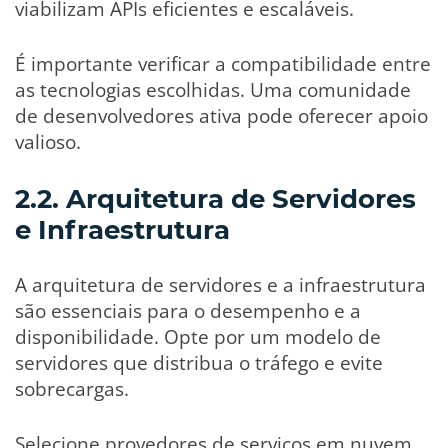
viabilizam APIs eficientes e escaláveis.
É importante verificar a compatibilidade entre
as tecnologias escolhidas. Uma comunidade
de desenvolvedores ativa pode oferecer apoio
valioso.
2.2. Arquitetura de Servidores
e Infraestrutura
A arquitetura de servidores e a infraestrutura
são essenciais para o desempenho e a
disponibilidade. Opte por um modelo de
servidores que distribua o tráfego e evite
sobrecargas.
Selecione provedores de serviços em nuvem