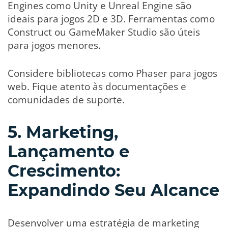
Engines como Unity e Unreal Engine são
ideais para jogos 2D e 3D. Ferramentas como
Construct ou GameMaker Studio são úteis
para jogos menores.
Considere bibliotecas como Phaser para jogos
web. Fique atento às documentações e
comunidades de suporte.
5. Marketing,
Lançamento e
Crescimento:
Expandindo Seu Alcance
Desenvolver uma estratégia de marketing