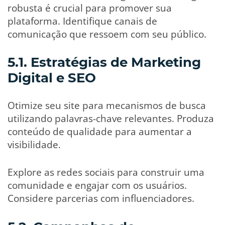
robusta é crucial para promover sua
plataforma. Identifique canais de
comunicação que ressoem com seu público.
5.1. Estratégias de Marketing
Digital e SEO
Otimize seu site para mecanismos de busca
utilizando palavras-chave relevantes. Produza
conteúdo de qualidade para aumentar a
visibilidade.
Explore as redes sociais para construir uma
comunidade e engajar com os usuários.
Considere parcerias com influenciadores.