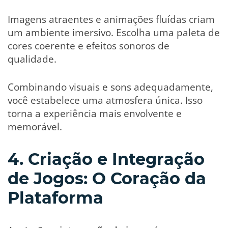
Imagens atraentes e animações fluídas criam
um ambiente imersivo. Escolha uma paleta de
cores coerente e efeitos sonoros de
qualidade.
Combinando visuais e sons adequadamente,
você estabelece uma atmosfera única. Isso
torna a experiência mais envolvente e
memorável.
4. Criação e Integração
de Jogos: O Coração da
Plataforma