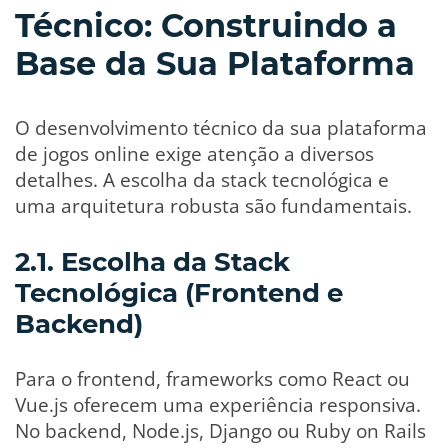
Técnico: Construindo a
Base da Sua Plataforma
O desenvolvimento técnico da sua plataforma
de jogos online exige atenção a diversos
detalhes. A escolha da stack tecnológica e
uma arquitetura robusta são fundamentais.
2.1. Escolha da Stack
Tecnológica (Frontend e
Backend)
Para o frontend, frameworks como React ou
Vue.js oferecem uma experiência responsiva.
No backend, Node.js, Django ou Ruby on Rails