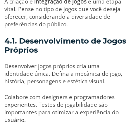
A criação e
integração de jogos
é uma etapa
vital. Pense no tipo de jogos que você deseja
oferecer, considerando a diversidade de
preferências do público.
4.1. Desenvolvimento de Jogos
Próprios
Desenvolver jogos próprios cria uma
identidade única. Defina a mecânica de jogo,
história, personagens e estética visual.
Colabore com designers e programadores
experientes. Testes de jogabilidade são
importantes para otimizar a experiência do
usuário.