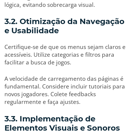
lógica, evitando sobrecarga visual.
3.2. Otimização da Navegação
e Usabilidade
Certifique-se de que os menus sejam claros e
acessíveis. Utilize categorias e filtros para
facilitar a busca de jogos.
A velocidade de carregamento das páginas é
fundamental. Considere incluir tutoriais para
novos jogadores. Colete feedbacks
regularmente e faça ajustes.
3.3. Implementação de
Elementos Visuais e Sonoros