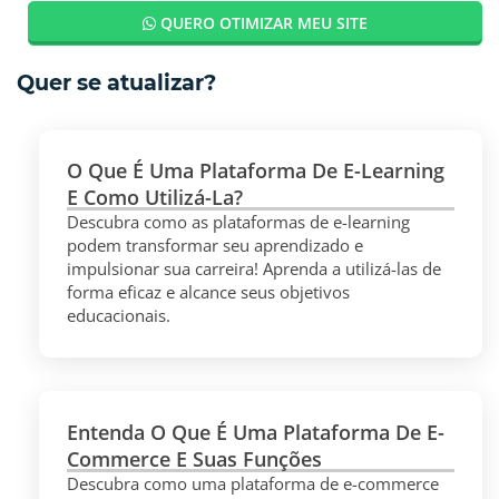
QUERO OTIMIZAR MEU SITE
Quer se atualizar?
O Que É Uma Plataforma De E-Learning
E Como Utilizá-La?
Descubra como as plataformas de e-learning
podem transformar seu aprendizado e
impulsionar sua carreira! Aprenda a utilizá-las de
forma eficaz e alcance seus objetivos
educacionais.
Entenda O Que É Uma Plataforma De E-
Commerce E Suas Funções
Descubra como uma plataforma de e-commerce