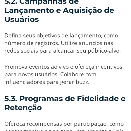
5.2. Campanhas de
Lançamento e Aquisição de
Usuários
Defina seus objetivos de lançamento, como
número de registros. Utilize anúncios nas
redes sociais para alcançar seu público-alvo.
Promova eventos ao vivo e ofereça incentivos
para novos usuários. Colabore com
influenciadores para gerar buzz.
5.3. Programas de Fidelidade e
Retenção
Ofereça recompensas por participação, como