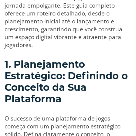
jornada empolgante. Este guia completo
oferece um roteiro detalhado, desde o
planejamento inicial até o lançamento e
crescimento, garantindo que você construa
um espaço digital vibrante e atraente para
jogadores.
1. Planejamento
Estratégico: Definindo o
Conceito da Sua
Plataforma
O sucesso de uma plataforma de jogos
começa com um planejamento estratégico
sólido. Defina claramente o conceito, o